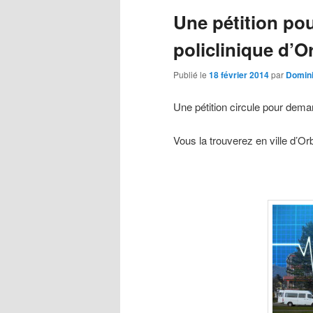
Une pétition pou
principal
secondaire
policlinique d’O
Publié le
18 février 2014
par
Domin
Une pétition circule pour deman
Vous la trouverez en ville d’Or