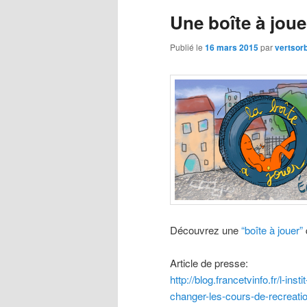
Une boîte à jou
principal
secondaire
Publié le
16 mars 2015
par
vertsor
Découvrez une
“boîte à jouer”
Article de presse:
http://blog.francetvinfo.fr/l-in
changer-les-cours-de-recreati