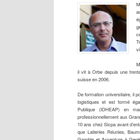
M
a
é
g
c
T
v
M
il vit à Orbe depuis une trenta
suisse en 2006.
De formation universitaire, 
logistiques et est formé éga
Publique (IDHEAP) en man
professionnellement aux Grand
10 ans chez Sicpa avant d’enta
que Laiteries Réunies, Baum
Gamble et Accenture à Genè