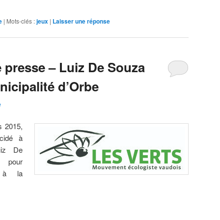
e
|
Mots-clés :
jeux
|
Laisser une réponse
presse – Luiz De Souza
nicipalité d’Orbe
e
 2015,
idé à
uiz De
 pour
e à la