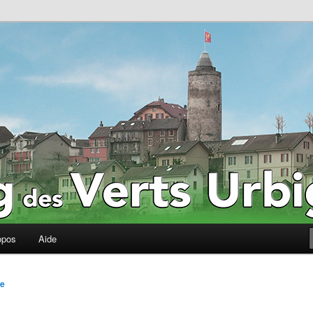
erts Urbigènes
opos
Aide
be