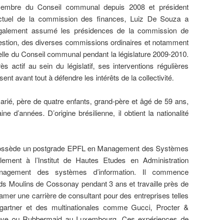
embre du Conseil communal depuis 2008 et président
ctuel de la commission des finances, Luiz De Souza a
galement assumé les présidences de la commission de
estion, des diverses commissions ordinaires et notamment
elle du Conseil communal pendant la législature 2009-2010.
rès actif au sein du législatif, ses interventions régulières
isent avant tout à défendre les intérêts de la collectivité.
arié, père de quatre enfants, grand-père et âgé de 59 ans,
ine d’années. D’origine brésilienne, il obtient la nationalité
il possède un postgrade EPFL en Management des Systèmes
lement à l’Institut de Hautes Etudes en Administration
agement des systèmes d’information. Il commence
s Moulins de Cossonay pendant 3 ans et travaille près de
mer une carrière de consultant pour des entreprises telles
gartner et des multinationales comme Gucci, Procter &
ve ou Rubbermaid au Luxembourg. Ces expériences de