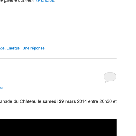
age
,
Energie
|
Une
réponse
be
planade du Château le
samedi 29 mars
2014 entre 20h30 et