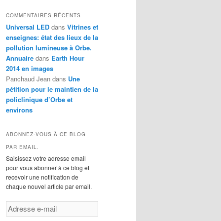
t
COMMENTAIRES RÉCENTS
é
Universal LED
dans
Vitrines et
g
enseignes: état des lieux de la
o
r
pollution lumineuse à Orbe.
i
Annuaire
dans
Earth Hour
e
2014 en images
s
Panchaud Jean
dans
Une
pétition pour le maintien de la
policlinique d’Orbe et
environs
ABONNEZ-VOUS À CE BLOG
PAR EMAIL.
Saisissez votre adresse email
pour vous abonner à ce blog et
recevoir une notification de
chaque nouvel article par email.
A
d