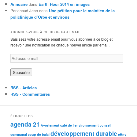
r
Annuaire
dans
Earth Hour 2014 en images
i
Panchaud Jean
dans
Une pétition pour le maintien de la
e
policlinique d’Orbe et environs
s
ABONNEZ-VOUS À CE BLOG PAR EMAIL.
Saisissez votre adresse email pour vous abonner à ce blog et
recevoir une notification de chaque nouvel article par email.
A
d
r
e
s
s
RSS - Articles
e
RSS - Commentaires
e
-
m
a
ÉTIQUETTES
i
agenda 21
Avortement
café de l'environnement
conseil
l
développement durable
communal
coup de balai
eHnv