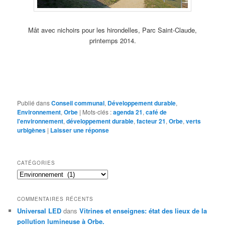
Mât avec nichoirs pour les hirondelles, Parc Saint-Claude,
printemps 2014.
Publié dans
Conseil communal
,
Développement durable
,
Environnement
,
Orbe
|
Mots-clés :
agenda 21
,
café de
l'environnement
,
développement durable
,
facteur 21
,
Orbe
,
verts
urbigènes
|
Laisser une réponse
CATÉGORIES
C
a
t
COMMENTAIRES RÉCENTS
é
Universal LED
dans
Vitrines et enseignes: état des lieux de la
g
pollution lumineuse à Orbe.
o