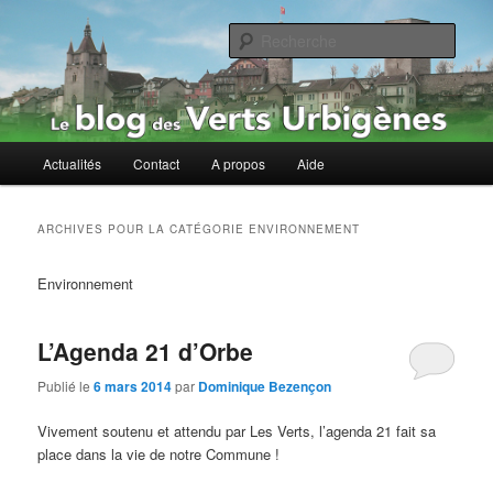
Rech
Le blog des Verts Urbigènes
Menu
Actualités
Contact
A propos
Aide
Aller
Aller
principal
au
au
ARCHIVES POUR LA CATÉGORIE
ENVIRONNEMENT
contenu
contenu
Environnement
principal
secondaire
L’Agenda 21 d’Orbe
Publié le
6 mars 2014
par
Dominique Bezençon
Vivement soutenu et attendu par Les Verts, l’agenda 21 fait sa
place dans la vie de notre Commune !