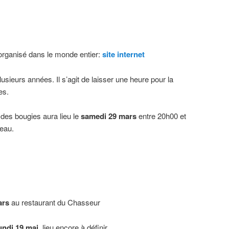
rganisé dans le monde entier:
site internet
lusieurs années. Il s’agit de laisser une heure pour la
es.
 des bougies aura lieu le
samedi 29 mars
entre 20h00 et
eau.
ars
au restaurant du Chasseur
undi 19 mai
, lieu encore à définir