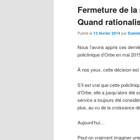
articles
Fermeture de la 
principal
secondaire
Quand rationali
Publié le
13 février 2014
par
Domin
Nous l’avons appris ces derniè
policlinique d’Orbe en mai 201
À nos yeux, cette décision est
S’il est vrai que cette policlin
d’Orbe, elle a jusqu’alors été
service a toujours été considé
plus, au vu de la croissance d
Aujourd’hui…
Peut-on vraiment imaginer une 