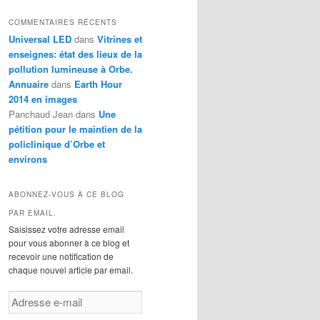
t
COMMENTAIRES RÉCENTS
é
Universal LED
dans
Vitrines et
g
enseignes: état des lieux de la
o
r
pollution lumineuse à Orbe.
i
Annuaire
dans
Earth Hour
e
2014 en images
s
Panchaud Jean
dans
Une
pétition pour le maintien de la
policlinique d’Orbe et
environs
ABONNEZ-VOUS À CE BLOG
PAR EMAIL.
Saisissez votre adresse email
pour vous abonner à ce blog et
recevoir une notification de
chaque nouvel article par email.
A
d