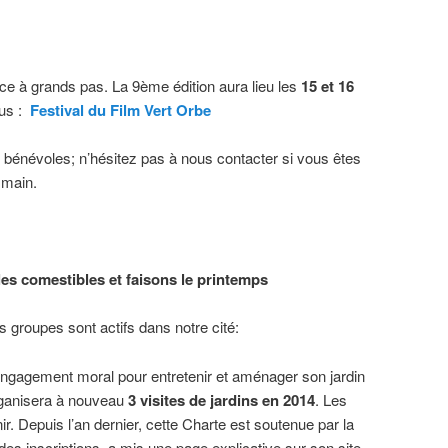
nce à grands pas. La 9ème édition aura lieu les
15 et 16
ous :
Festival du Film Vert Orbe
 bénévoles; n’hésitez pas à nous contacter si vous êtes
 main.
les comestibles et faisons le printemps
s groupes sont actifs dans notre cité:
ngagement moral pour entretenir et aménager son jardin
rganisera à nouveau
3 visites de jardins en 2014
. Les
ir. Depuis l’an dernier, cette Charte est soutenue par la
s inscriptions, a mis une page explicative sur son site