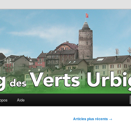
erts Urbigènes
ropos
Aide
Articles plus récents
→