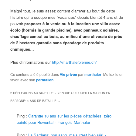
Malgré tout, je suis assez content d’arriver au bout de cette
histoire qui a occupé mes “vacances” depuis bientôt 4 ans et de
pouvoir
proposer à la vente ou à la location une villa assez
écolo (hormis la grande piscine), avec panneaux solaires,
chauffage central au bois, au milieu d’une oliveraie de près
de 2 hectares garantie sans épandage de produits
chimiques
…
Plus d’informations sur
http://marthalerbienne.ch/
Ce contenu a été publié dans
Vie privée
par
marthaler
. Mettez-le en
favori avec son
permalien
.
2 RÉFLEXIONS AU SUJET DE «
VENDRE OU LOUER LA MAISON EN
ESPAGNE: 4 ANS DE BATAILLE!
»
Ping :
Garantie 10 ans sur les pièces détachées: zéro
pointé pour Rowenta! - François Marthaler
Ping :
La Sardana: bon sang, mais c'est bien sûr! -