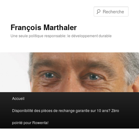
Rech
François Marthaler
Une seule politique responsable: le développement durable
Menu
Accueil
Aller
principal
Disponibilité des pièces de rechange garantie sur 10 ans? Zéro
au
pointé pour Rowenta!
contenu
principal