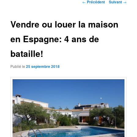
Navigation
←
Précédent
Suivant
→
des
articles
Vendre ou louer la maison
en Espagne: 4 ans de
bataille!
Publié le
25 septembre 2018