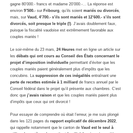
gagne 80’000.- francs et madame 20’000.-… La réponse est
environ
9’500.-
sur
Fribourg
, qu’ils soient
mariés ou divorcés
,
mais, sur
Vaud, 4’700.- s’ils sont mariés et 12’600.- s’ils sont
divorcés, soit presque le triple (!)
. J’avais doublement faux,
puisque la fiscalité vaudoise est extrêmement favorable aux
couples mariés !
Le soir-même du 23 mars,
24 Heures
met en ligne un article sur
les
débats qui ont cours au Conseil des États concernant le
projet d’imposition individuelle
permettant d’éviter que les
couples mariés paient généralement plus d’impôts que les
concubins. La
suppression de ces inégalités
entraînant une
perte de recettes estimée à 1 milliard
de francs annuel par le
Conseil fédéral dans le projet qu’il présente aux chambres. C’est
donc que
j’avais raison
et que les couples mariés paient plus
d’impôts que ceux qui ont divorcé !
Pour essayer de comprendre où était l’erreur, je me suis plongé
dans les 121 pages du
rapport explicatif de décembre 2022
,
qui rappelle notamment que le canton de
Vaud est le seul à