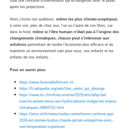
total une centaine d’intervenants qui échangeront avec le public
après les projections.
Alors j’invite nos auditeurs,
même les plus climato-sceptiques
,
à venir voir, près de chez eux, l’un ou l’autre de ces films, car
dans le fond,
même si l’être humain n’était pas à l’origine des
changements climatiques, chacun peut s’intéresser aux
solutions
permettant de rendre l’économie plus efficace et de
maintenir un environnement sain pour nous, nos enfants et les
enfants de nos enfants…
Pour en savoir plus:
https://www.festivaldufilmvert.ch
.
https://fr.wikipedia.org/wiki/Une_vérité_qui_dérange
https://www.rts.ch/info/economie/2025/article/bp-fait-
marche-arriere-retour-aux-hydrocarbures-malgre-les-enjeux-
climatiques-28804752.html
https://wmo.int/fr/news/media-centre/lomm-confirme-que-
2024-est-lannee-la-plus-chaude-jamais-enregistree-avec-
une-temperature-superieure