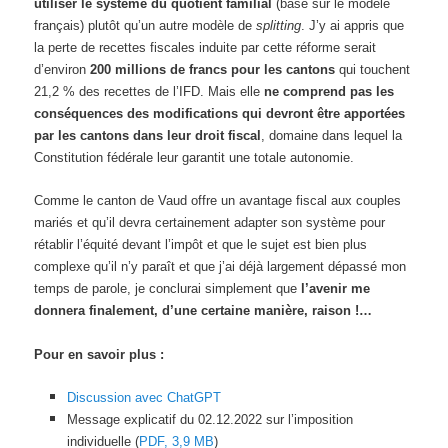
utiliser le système du quotient familial
(basé sur le modèle
français) plutôt qu’un autre modèle de
splitting
. J’y ai appris que
la perte de recettes fiscales induite par cette réforme serait
d’environ
200 millions de francs pour les cantons
qui touchent
21,2 % des recettes de l’IFD. Mais elle
ne comprend pas les
conséquences des modifications qui devront être apportées
par les cantons dans leur droit fiscal
, domaine dans lequel la
Constitution fédérale leur garantit une totale autonomie.
Comme le canton de Vaud offre un avantage fiscal aux couples
mariés et qu’il devra certainement adapter son système pour
rétablir l’équité devant l’impôt et que le sujet est bien plus
complexe qu’il n’y paraît et que j’ai déjà largement dépassé mon
temps de parole, je conclurai simplement que
l’avenir me
donnera finalement, d’une certaine manière, raison !…
Pour en savoir plus :
Di
scussion avec ChatGPT
Message explicatif du 02.12.2022 sur l’imposition
individuelle (
PDF, 3,9 MB
)