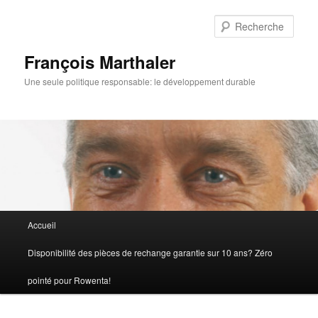
Rech
François Marthaler
Une seule politique responsable: le développement durable
Menu
Accueil
Aller
Aller
principal
Disponibilité des pièces de rechange garantie sur 10 ans? Zéro
au
au
pointé pour Rowenta!
contenu
contenu
principal
secondaire