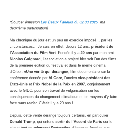
(Source: émission
Les Beaux Parleurs du 02.03.2025
, ma
deuxième participation)
Ma chronique du jour est un peu un exercice imposé… par les
circonstances… Je suis en effet, depuis 12 ans,
président de
l’Association du Film Vert
. Fondée il y a
20 ans
par mon ami
Nicolas Guignard
, l’association a projeté hier soir l’un des films
de la première édition du festival et dans le même cinéma
d’Orbe :
«Une vérité qui dérange»
, film documentaire sur la
conférence donnée par
Al Gore
, l’ancien
vice-président des
États-Unis
et
Prix Nobel de la Paix en 2007
, conjointement
avec le GIEC, pour son travail de vulgarisation sur les
conséquences du changement climatique et les moyens d’y faire
face
sans tarder
. C’était il y a 20 ans !…
Depuis, cette vérité dérange toujours certains, en particulier
Donald Trump
, qui entend
sortir de l’Accord de Paris
sur le
climat tout en
relançant l’extraction
d’énergies fossiles aux