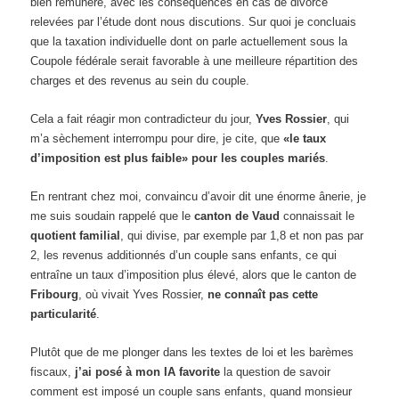
bien rémunéré, avec les conséquences en cas de divorce
relevées par l’étude dont nous discutions. Sur quoi je concluais
que la taxation individuelle dont on parle actuellement sous la
Coupole fédérale serait favorable à une meilleure répartition des
charges et des revenus au sein du couple.
Cela a fait réagir mon contradicteur du jour,
Yves Rossier
, qui
m’a sèchement interrompu pour dire, je cite, que
«le taux
d’imposition est plus faible» pour les couples mariés
.
En rentrant chez moi, convaincu d’avoir dit une énorme ânerie, je
me suis soudain rappelé que le
canton de Vaud
connaissait le
quotient familial
, qui divise, par exemple par 1,8 et non pas par
2, les revenus additionnés d’un couple sans enfants, ce qui
entraîne un taux d’imposition plus élevé, alors que le canton de
Fribourg
, où vivait Yves Rossier,
ne connaît pas cette
particularité
.
Plutôt que de me plonger dans les textes de loi et les barèmes
fiscaux,
j’ai posé à mon IA favorite
la question de savoir
comment est imposé un couple sans enfants, quand monsieur