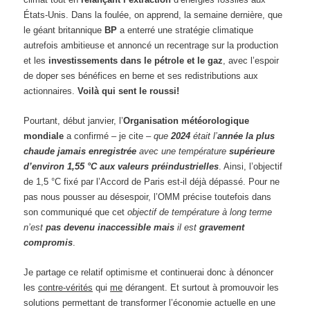
États-Unis. Dans la foulée, on apprend, la semaine dernière, que
le géant britannique
BP
a enterré une stratégie climatique
autrefois ambitieuse et annoncé un recentrage sur la production
et les
investissements dans le pétrole et le gaz
, avec l’espoir
de doper ses bénéfices en berne et ses redistributions aux
actionnaires.
Voilà qui sent le roussi!
Pourtant, début janvier, l’
Organisation météorologique
mondiale
a confirmé – je cite –
que
2024
était l’
année la plus
chaude jamais enregistrée
avec une température
supérieure
d’environ 1,55 °C aux valeurs préindustrielles
. Ainsi, l’objectif
de 1,5 °C fixé par l’Accord de Paris est-il déjà dépassé. Pour ne
pas nous pousser au désespoir, l’OMM précise toutefois dans
son communiqué que cet
objectif de température à long terme
n’est
pas devenu inaccessible mais
il est
gravement
compromis
.
Je partage ce relatif optimisme et continuerai donc à dénoncer
les
contre-vérités
qui
me
dérangent. Et surtout à promouvoir les
solutions permettant de transformer l’économie actuelle en une