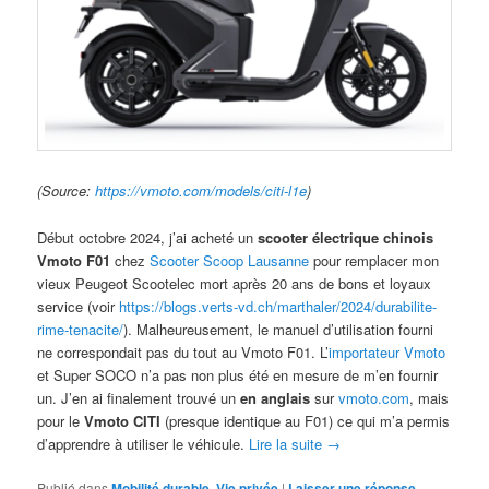
(Source:
https://vmoto.com/models/citi-l1e
)
Début octobre 2024, j’ai acheté un
scooter électrique chinois
Vmoto F01
chez
Scooter Scoop Lausanne
pour remplacer mon
vieux Peugeot Scootelec mort après 20 ans de bons et loyaux
service (voir
https://blogs.verts-vd.ch/marthaler/2024/durabilite-
rime-tenacite/
). Malheureusement, le manuel d’utilisation fourni
ne correspondait pas du tout au Vmoto F01. L’
importateur Vmoto
et Super SOCO n’a pas non plus été en mesure de m’en fournir
un. J’en ai finalement trouvé un
en anglais
sur
vmoto.com
, mais
pour le
Vmoto CITI
(presque identique au F01) ce qui m’a permis
d’apprendre à utiliser le véhicule.
Lire la suite
→
Publié dans
Mobilité durable
,
Vie privée
|
Laisser une réponse