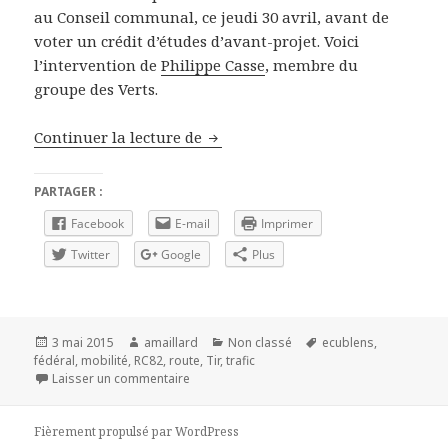
au Conseil communal, ce jeudi 30 avril, avant de
voter un crédit d’études d’avant-projet. Voici
l’intervention de
Philippe Casse
, membre du
groupe des Verts.
Continuer la lecture de
Trafic: on peut faire mieux
PARTAGER :
Facebook
E-mail
Imprimer
Twitter
Google
Plus
Publié
3 mai 2015
Auteur
amaillard
Catégories
Non classé
Mots-
ecublens
,
fédéral
le
,
mobilité
,
RC82
,
route
,
Tir
,
trafic
clés
Laisser un commentaire
sur Trafic: on peut faire mieux
Fièrement propulsé par WordPress