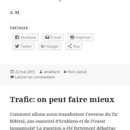
A. M.
PARTAGER :
Facebook
E-mail
Imprimer
Twitter
Google
Plus
Publié
22 mai 2015
Auteur
amaillard
Catégories
Non classé
le
Laisser un commentaire
sur Un label pour notre gestion des énergie
Trafic: on peut faire mieux
Comment allons-nous transformer l’avenue du Tir
fédéral, axe essentiel d’Ecublens et de l’Ouest
lausannois? La question a été fortement débattue