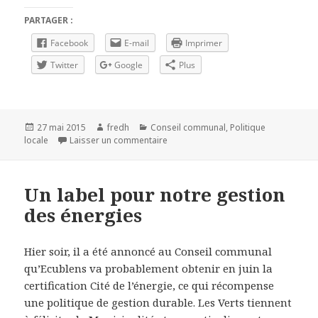
PARTAGER :
Facebook
E-mail
Imprimer
Twitter
Google
Plus
Publié
27 mai 2015
Auteur
fredh
Catégories
Conseil communal
,
Politique
locale
le
Laisser un commentaire
sur Budget communal – Animations sp
Un label pour notre gestion
des énergies
Hier soir, il a été annoncé au Conseil communal
qu’Ecublens va probablement obtenir en juin la
certification Cité de l’énergie, ce qui récompense
une politique de gestion durable. Les Verts tiennent