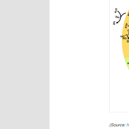
(Source:
h