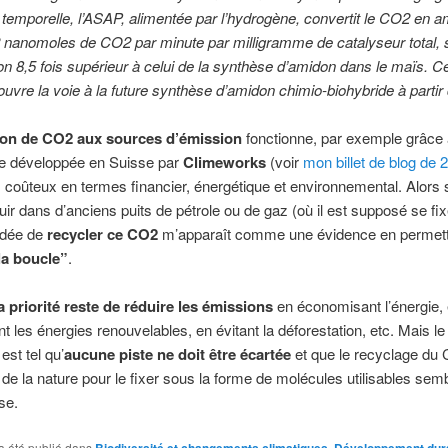
t temporelle, l’ASAP, alimentée par l’hydrogène, convertit le CO2 en 
 nanomoles de CO2 par minute par milligramme de catalyseur total, s
on 8,5 fois supérieur à celui de la synthèse d’amidon dans le maïs. Ce
uvre la voie à la future synthèse d’amidon chimio-biohybride à parti
ion de CO2 aux sources d’émission
fonctionne, par exemple grâce 
ie développée en Suisse par
Climeworks
(voir
mon billet de blog de 
coûteux en termes financier, énergétique et environnemental. Alors s
ouir dans d’anciens puits de pétrole ou de gaz (où il est supposé se fix
’idée de
recycler ce CO2
m’apparaît comme une évidence en permett
la boucle”
.
a priorité reste de réduire les émissions
en économisant l’énergie,
 les énergies renouvelables, en évitant la déforestation, etc. Mais le 
est tel qu’
aucune piste ne doit être écartée
et que le recyclage du
t de la nature pour le fixer sous la forme de molécules utilisables sem
se.
a été publié dans
Biodiversité et changements climatiques
,
Développement dur