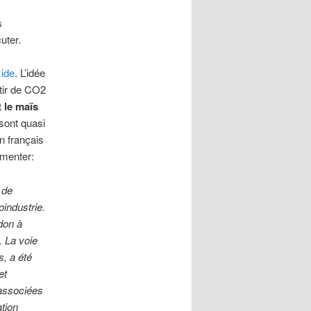
s
uter.
xide
. L’idée
tir de CO2
t le maïs
sont quasi
n français
mmenter:
 de
oindustrie.
don à
. La voie
s, a été
et
 associées
tion