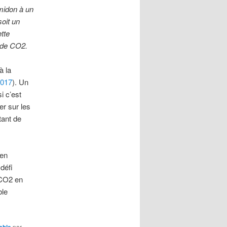
amidon à un
oit un
tte
r de CO2.
à la
2017
). Un
i c’est
er sur les
ant de
 en
défi
 CO2 en
ble
able
par