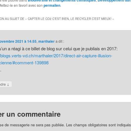
Mettez-le en favori avec son
permalien
.
ON AU SUJET DE «
CAPTER LE CO2 C’EST BIEN, LE RECYCLER C’EST MIEUX!
»
ovembre 2021 à 14:55
,
marthaler
a dit :
’un a réagi à ce billet de blog sur celui que je publiais en 2017:
//blogs.verts-vd.ch/marthaler/2017/direct-air-capture-illusion-
icienne/#comment-139898
…
↓
ndre
er un commentaire
se de messagerie ne sera pas publiée.
Les champs obligatoires sont indiqué