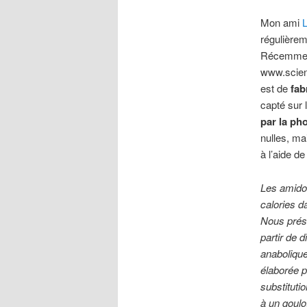
Mon ami
régulièrem
Récemment,
www.scien
est de
fab
capté sur 
par la ph
nulles, ma
à l’aide d
Les amido
calories d
Nous prés
partir de 
anabolique
élaborée p
substituti
à un goul