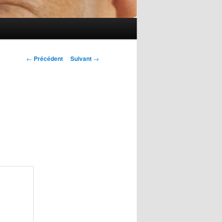
Navigation
←
Précédent
Suivant
→
des
articles