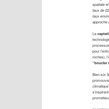
spatiale e
taux de 22
taux envir
approche o
La
captat
technolog
processus 
pour l’enf
roches), l
“boucler 
Bien sûr,
l
promouvant
climatique 
s’inspiran
prometteu
Ce contenu 