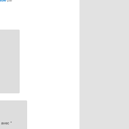
s avec
*