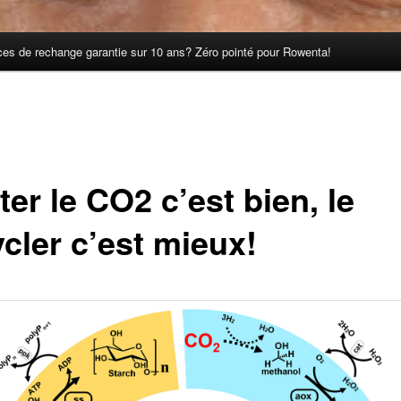
èces de rechange garantie sur 10 ans? Zéro pointé pour Rowenta!
er le CO2 c’est bien, le
cler c’est mieux!