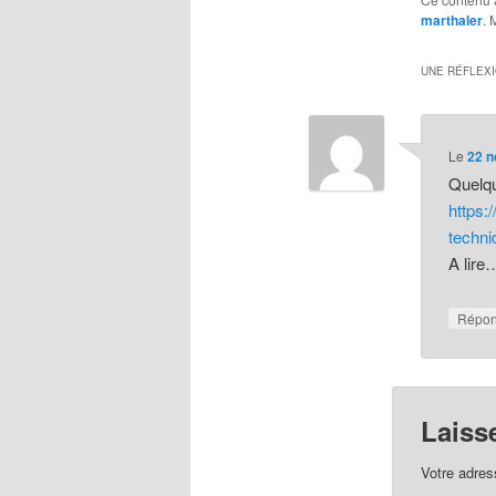
marthaler
. 
UNE RÉFLEXI
Le
22 n
Quelqu
https:
techn
A lire
Répo
Laiss
Votre adres