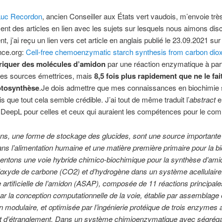
Luc Recordon
, ancien Conseiller aux États vert vaudois, m’envoie trè
ent des articles en lien avec les sujets sur lesquels nous aimons disc
 j’ai reçu un lien vers cet article en anglais publié le 23.09.2021 sur
ce.org:
Cell-free chemoenzymatic starch synthesis from carbon dio
riquer des molécules d’amidon
par une réaction enzymatique à par
les sources émettrices, mais
8,5 fois plus rapidement que ne le fai
otosynthèse
.
Je dois admettre que mes connaissances en biochimie 
is que tout cela semble crédible. J’ai tout de même traduit l’
abstract
e
e DeepL pour celles et ceux qui auraient les compétences pour le co
ns, une forme de stockage des glucides, sont une source importante
ans l’alimentation humaine et une matière première primaire pour la bi
entons une voie hybride chimico-biochimique pour la synthèse d’ami
dioxyde de carbone (CO2) et d’hydrogène dans un système acellulaire
 artificielle de l’amidon (ASAP), composée de 11 réactions principale
ar la conception computationnelle de la voie, établie par assemblage 
on modulaire, et optimisée par l’ingénierie protéique de trois enzymes
ot d’étranglement. Dans un système chimioenzymatique avec ségréga