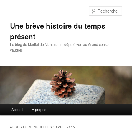
Rech
Une brève histoire du temps
présent
Le blog de Martial de Montmollin, député vert au Grand conseil
vaudois
Menu
Accueil
A propos
Aller
Aller
principal
au
au
ARCHIVES MENSUELLES :
AVRIL 2015