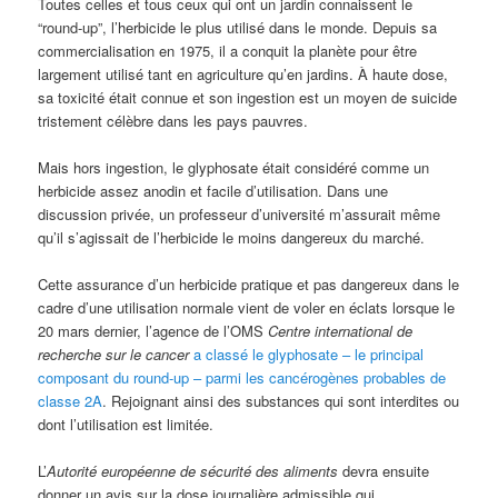
Toutes celles et tous ceux qui ont un jardin connaissent le
“round-up”, l’herbicide le plus utilisé dans le monde. Depuis sa
commercialisation en 1975, il a conquit la planète pour être
largement utilisé tant en agriculture qu’en jardins. À haute dose,
sa toxicité était connue et son ingestion est un moyen de suicide
tristement célèbre dans les pays pauvres.
Mais hors ingestion, le glyphosate était considéré comme un
herbicide assez anodin et facile d’utilisation. Dans une
discussion privée, un professeur d’université m’assurait même
qu’il s’agissait de l’herbicide le moins dangereux du marché.
Cette assurance d’un herbicide pratique et pas dangereux dans le
cadre d’une utilisation normale vient de voler en éclats lorsque le
20 mars dernier, l’agence de l’OMS
Centre international de
recherche sur le cancer
a classé le glyphosate – le principal
composant du round-up – parmi les cancérogènes probables de
classe 2A
. Rejoignant ainsi des substances qui sont interdites ou
dont l’utilisation est limitée.
L’
Autorité européenne de sécurité des aliments
devra ensuite
donner un avis sur la dose journalière admissible qui