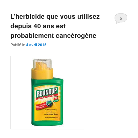
contenu
contenu
L’herbicide que vous utilisez
principal
secondaire
5
depuis 40 ans est
probablement cancérogène
Publié le
4 avril 2015