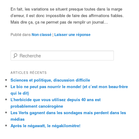
En fait, les variations se situent presque toutes dans la marge
d’erreur, il est donc impossible de faire des affirmations fiables.
Mais dire ça, ça ne permet pas de remplir un journal…
Publié dans
Non classé
|
Laisser une réponse
R
e
c
h
ARTICLES RÉCENTS
e
Sciences et politique, discussion difficile
r
Le bio ne peut pas nourrir le monde! (et c’est mon beau-frère
c
qui le dit)
h
L’herbicide que vous utilisez depuis 40 ans est
e
probablement cancérogène
Les Verts gagnent dans les sondages mais perdent dans les
médias
Après le négawatt, le négakilomètre!