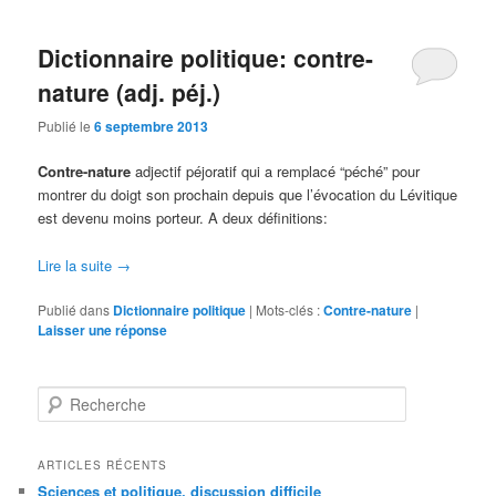
contenu
contenu
Dictionnaire politique: contre-
principal
secondaire
nature (adj. péj.)
Publié le
6 septembre 2013
Contre-nature
adjectif péjoratif qui a remplacé “péché” pour
montrer du doigt son prochain depuis que l’évocation du Lévitique
est devenu moins porteur. A deux définitions:
Lire la suite
→
Publié dans
Dictionnaire politique
|
Mots-clés :
Contre-nature
|
Laisser une réponse
R
e
c
h
ARTICLES RÉCENTS
e
Sciences et politique, discussion difficile