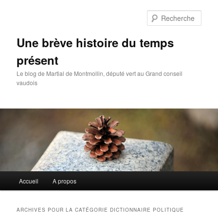
Rech
Une brève histoire du temps
présent
Le blog de Martial de Montmollin, député vert au Grand conseil
vaudois
Menu
Accueil
A propos
Aller
Aller
principal
au
au
ARCHIVES POUR LA CATÉGORIE
DICTIONNAIRE POLITIQUE