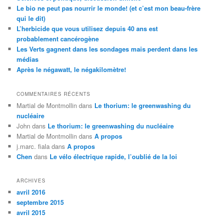
r
Le bio ne peut pas nourrir le monde! (et c’est mon beau-frère
c
qui le dit)
h
L’herbicide que vous utilisez depuis 40 ans est
e
probablement cancérogène
Les Verts gagnent dans les sondages mais perdent dans les
médias
Après le négawatt, le négakilomètre!
COMMENTAIRES RÉCENTS
Martial de Montmollin
dans
Le thorium: le greenwashing du
nucléaire
John
dans
Le thorium: le greenwashing du nucléaire
Martial de Montmollin
dans
A propos
j.marc. fiala
dans
A propos
Chen
dans
Le vélo électrique rapide, l’oublié de la loi
ARCHIVES
avril 2016
septembre 2015
avril 2015