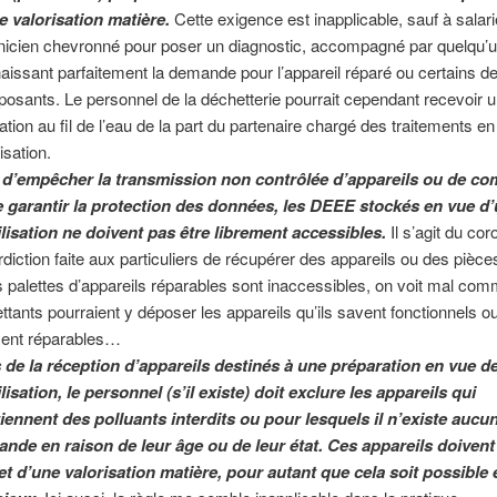
e valorisation matière.
Cette exigence est inapplicable, sauf à salari
nicien chevronné pour poser un diagnostic, accompagné par quelqu’
aissant parfaitement la demande pour l’appareil réparé ou certains d
osants. Le personnel de la déchetterie pourrait cependant recevoir 
ation au fil de l’eau de la part du partenaire chargé des traitements en
lisation.
 d’empêcher la transmission non contrôlée d’appareils ou de c
e garantir la protection des données, les DEEE stockés en vue d
ilisation ne doivent pas être librement accessibles.
Il s’agit du coro
erdiction faite aux particuliers de récupérer des appareils ou des pièces
es palettes d’appareils réparables sont inaccessibles, on voit mal com
ttants pourraient y déposer les appareils qu’ils savent fonctionnels ou
ent réparables…
 de la réception d’appareils destinés à une préparation en vue de
ilisation, le personnel (s’il existe) doit exclure les appareils qui
iennent des polluants interdits ou pour lesquels il n’existe aucu
nde en raison de leur âge ou de leur état. Ces appareils doivent 
jet d’une valorisation matière, pour autant que cela soit possible 