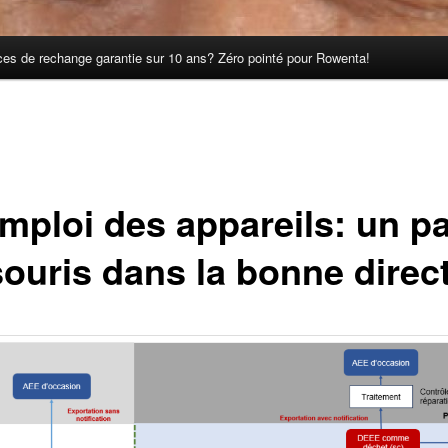
èces de rechange garantie sur 10 ans? Zéro pointé pour Rowenta!
mploi des appareils: un p
souris dans la bonne direc