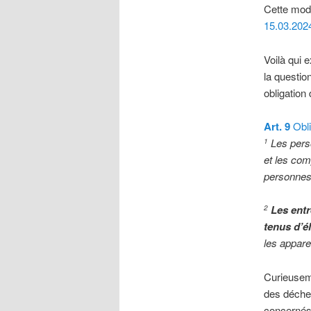
Cette modi
15.03.202
Voilà qui 
la question
obligation 
Art. 9
Obli
Les perso
1
et les com
personnes 
Les entr
2
tenus d’é
les appare
Curieuseme
des déchet
concerné