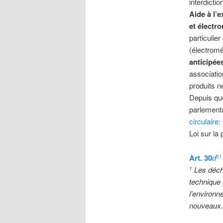
interdicti
Aide à l’
et électr
particulie
(électromé
anticipée
associatio
produits n
Depuis que
parlementa
circulaire:
Loi sur la
Art. 30
d
51
Les déc
1
technique 
l’environn
nouveaux.