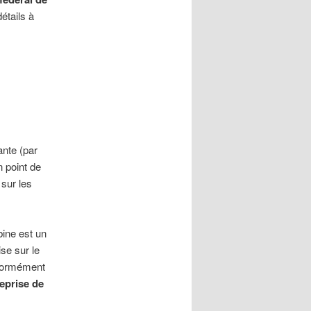
détails à
ante (par
 point de
 sur les
ine est un
se sur le
formément
eprise de