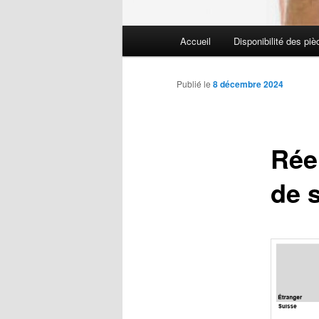
Menu
Accueil
Disponibilité des pi
Aller
principal
au
Publié le
8 décembre 2024
contenu
Rée
principal
de 