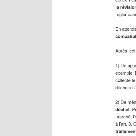
la révisi
régler da
En attenda
compatibl
Après lect
1) Un appa
exemple, E
collecte t
déchets s’
2) De mêm
déchet
. P
marché, l’
à l’art. 8
traitemen