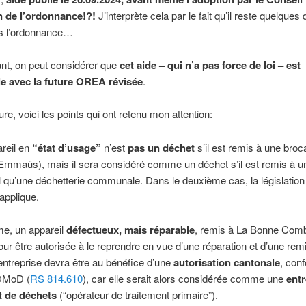
on de l’ordonnance!?!
J’interprète cela par le fait qu’il reste quelques 
ns l’ordonnance…
nt, on peut considérer que
cet aide – qui n’a pas force de loi – est
e avec la future OREA révisée
.
ure, voici les points qui ont retenu mon attention:
reil en
“état d’usage”
n’est
pas un déchet
s’il est remis à une broc
mmaüs), mais il sera considéré comme un déchet s’il est remis à un
el qu’une déchetterie communale. Dans le deuxième cas, la législation
applique.
e, un appareil
défectueux, mais réparable
, remis à La Bonne Comb
our être autorisée à le reprendre en vue d’une réparation et d’une remi
entreprise devra être au bénéfice d’une
autorisation cantonale
, con
, OMoD (
RS 814.610
), car elle serait alors considérée comme une
entr
t de déchets
(“opérateur de traitement primaire”).