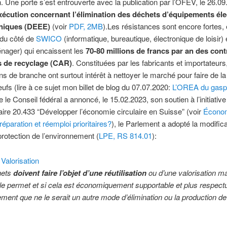
on. Une porte s’est entrouverte avec la publication par l’OFEV, le 26.09
exécution concernant l’élimination des déchets d’équipements éle
oniques (DEEE)
(voir
PDF, 2MB
).
Les résistances sont encore fortes,
r du côté de
SWICO
(informatique, bureautique, électronique de loisir)
nager) qui encaissent les
70-80 millions de francs par an des cont
s de recyclage (CAR)
. Constituées par les fabricants et importateur
ns de branche ont surtout intérêt à nettoyer le marché pour faire de l
eufs (lire à ce sujet mon billet de blog du 07.07.2020:
L’OREA du gaspi
 le Conseil fédéral a annoncé, le 15.02.2023, son soutien à l’initiative
ire 20.433 “Développer l’économie circulaire en Suisse” (voir
Écono
 réparation et réemploi prioritaires?
), le Parlement a adopté la modifica
 protection de l’environnement (
LPE, RS 814.01
):
Valorisation
hets
doivent faire l’objet d’une réutilisation
ou d’une valorisation mat
le permet et si cela est économiquement supportable et plus respect
ement que ne le serait un autre mode d’élimination ou la production de