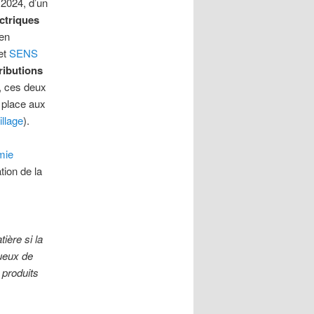
.2024, d’un
ctriques
 en
 et
SENS
ributions
s, ces deux
a place aux
llage
).
mie
tion de la
ière si la
ueux de
 produits