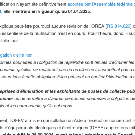
fication n’ayant été définitivement
adoptée par l’Assemblée fédérale 
4
, elle
n’entrera en vigueur qu’au 01.01.2025
.
explique peut-être pourquoi aucune révision de l’OREA (
RS 814.620
) 
 essentielle de la réutilisation n’est en cours. Pour l’heure, donc, il s
d’éliminer:
gation d’éliminer
nnes soumises à l’obligation de reprendre sont tenues d’éliminer les
posants qu’elles ne réutilisent pas ou qu’elles ne transmettent pas à 
soumises à cette obligation. Elles peuvent en confier l’élimination à d
eprises d’élimination et les exploitants de postes de collecte pub
liminer
ou de remettre à d’autres personnes soumises à obligation d
ils et les composants qu’ils ont repris.
nt, l’OFEV a mis en consultation un Aide à l’exécution concernant l’
s d’équipements électriques et électroniques (DEEE) auprès des mil
s;
aide publié le 26.09.2024, avant même l’adoption par le Conseil 