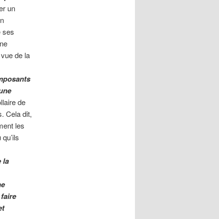
er un
un
e ses
une
 vue de la
omposants
’une
llaire de
. Cela dit,
ment les
 qu’ils
 la
ne
faire
et