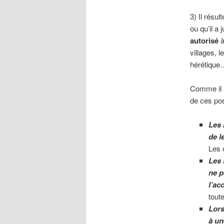
3) Il résul
ou qu’il a
autorisé
à
villages, 
hérétique
Comme il 
de ces pos
Les 
de l
Les 
Les
ne p
l’ac
tout
Lors
à un