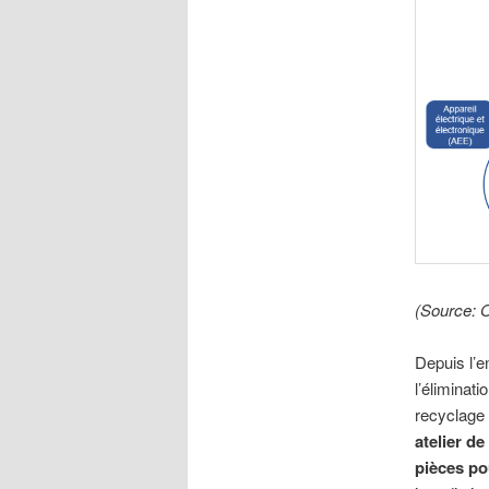
(Source:
Depuis l’e
l’éliminat
recyclage m
atelier d
pièces po