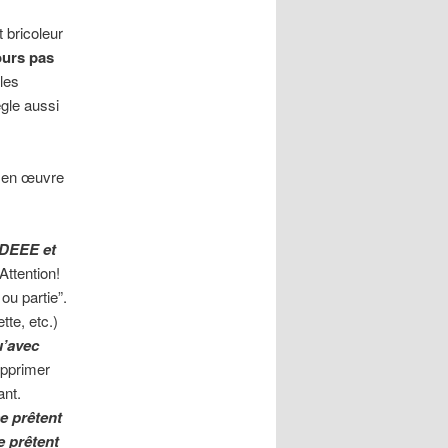
 bricoleur
ours pas
les
gle aussi
e en œuvre
s DEEE et
ttention!
ou partie”.
tte, etc.)
u’avec
upprimer
ant.
se prêtent
e prêtent