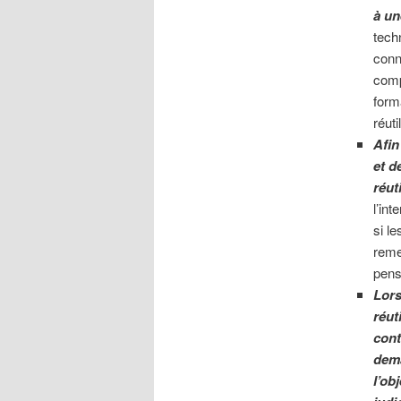
à un
tech
conn
comp
form
réuti
Afin
et d
réut
l’int
si l
reme
pens
Lors
réut
cont
dema
l’ob