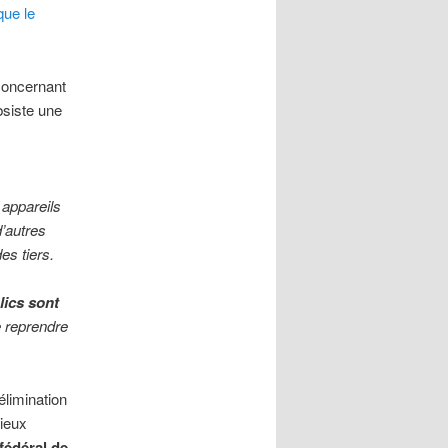
que le
concernant
ubsiste une
 appareils
d’autres
es tiers.
lics sont
e reprendre
élimination
ieux
fédéral de