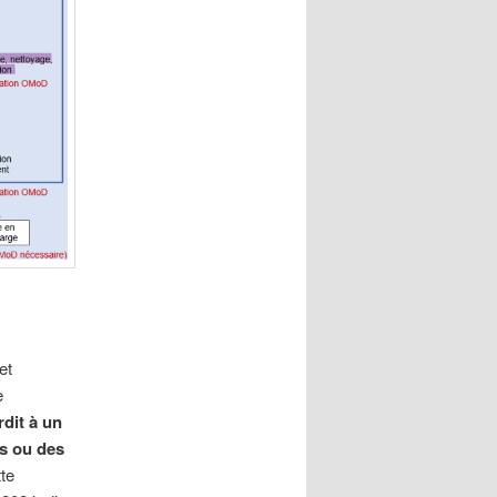
et
e
rdit à un
s ou des
tte