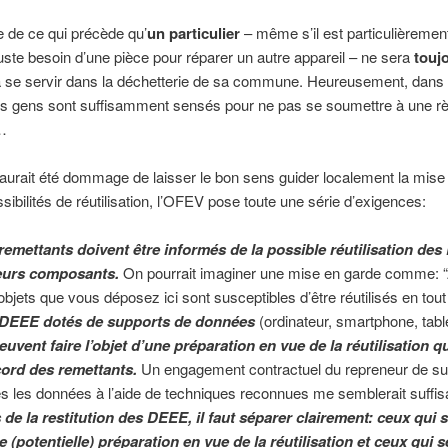
te de ce qui précède qu’
un particulier
– même s’il est particulièrement
 juste besoin d’une pièce pour réparer un autre appareil – ne sera
touj
 se servir dans la déchetterie de sa commune. Heureusement, dans 
les gens sont suffisamment sensés pour ne pas se soumettre à une rè
…
aurait été dommage de laisser le bon sens guider localement la mis
sibilités de réutilisation, l’OFEV pose toute une série d’exigences:
remettants doivent être informés de la possible réutilisation de
eurs composants.
On pourrait imaginer une mise en garde comme: “A
objets que vous déposez ici sont susceptibles d’être réutilisés en tout 
 DEEE dotés de supports de données
(ordinateur, smartphone, table
euvent faire l’objet d’une préparation en vue de la réutilisation q
cord des remettants.
Un engagement contractuel du repreneur de s
es les données à l’aide de techniques reconnues me semblerait suffis
 de la restitution des DEEE, il faut séparer clairement: ceux qui 
e (potentielle) préparation en vue de la réutilisation et ceux qui s