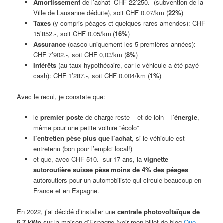
Amortissement
de l’achat: CHF 22’250.- (subvention de la
Ville de Lausanne déduite), soit CHF 0.07/km (
22%
)
Taxes
(y compris péages et quelques rares amendes): CHF
15’852.-, soit CHF 0.05/km (
16%
)
Assurance
(casco uniquement les 5 premières années):
CHF 7’902.-, soit CHF 0,03/km (
8%
)
Intérêts
(au taux hypothécaire, car le véhicule a été payé
cash): CHF 1’287.-, soit CHF 0.004/km (
1%
)
Avec le recul, je constate que:
le
premier poste
de charge reste – et de loin – l’
énergie
,
même pour une petite voiture “écolo”
l’entretien pèse plus que l’achat
, si le véhicule est
entretenu (bon pour l’emploi local!)
et que, avec CHF 510.- sur 17 ans, la
vignette
autoroutière suisse pèse moins de 4% des péages
autoroutiers pour un automobiliste qui circule beaucoup en
France et en Espagne.
En 2022, j’ai décidé d’installer une
centrale photovoltaïque de
6,7 kWp
sur la maison d’Espagne (voir mon billet de blog
Que