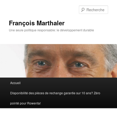
Rech
François Marthaler
Une seule politique responsable: le développement durable
Menu
Accueil
Aller
principal
Disponibilité des pièces de rechange garantie sur 10 ans? Zéro
au
pointé pour Rowenta!
contenu
principal