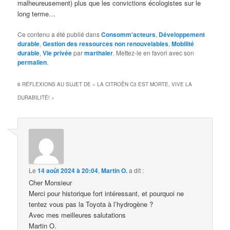
malheureusement) plus que les convictions écologistes sur le
long terme…
Ce contenu a été publié dans
Consomm'acteurs
,
Développement
durable
,
Gestion des ressources non renouvelables
,
Mobilité
durable
,
Vie privée
par
marthaler
. Mettez-le en favori avec son
permalien
.
6 RÉFLEXIONS AU SUJET DE «
LA CITROËN C3 EST MORTE, VIVE LA
DURABILITÉ!
»
Le
14 août 2024 à 20:04
,
Martin O.
a dit :
Cher Monsieur
Merci pour historique fort intéressant, et pourquoi ne
tentez vous pas la Toyota à l’hydrogène ?
Avec mes meilleures salutations
Martin O.