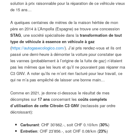
solution à prix raisonnable pour la réparation de ce véhicule vieux
de 15 ans…
A quelques centaines de mètres de la maison héritée de mon
père en 2014 à L’Ampolla (Espagne) se trouve une concession
STAG
, une société spécialisée dans la
transformation de tout
type de véhicule à essence en véhicule à gaz
(
https://autogasecologico.com/
). J’ai pris rendez-vous et ils ont
passé une demi-heure à démonter la voiture pour constater que
les vannes (probablement à l’origine de la fuite de gaz) n’étaient
pas les mêmes que les leurs et qu’il ne pouvaient pas réparer ma
C3 GNV. A noter qu’ils ne m’ont rien facturé pour leur travail, ce
qui ne m’a pas empêché de laisser une bonne main…
Comme en 2021, je donne ci-dessous le résultat de mes
décomptes sur
17 ans
concernant les
coûts complets
d’utilisation de cette Citroën C3 GNV
(reclassés par ordre
décroissant):
Carburant
: CHF 30’662.-, soit CHF 0.10/km (
30%
)
Entretien
: CHF 23’856.-, soit CHF 0.08/km (
23%
)