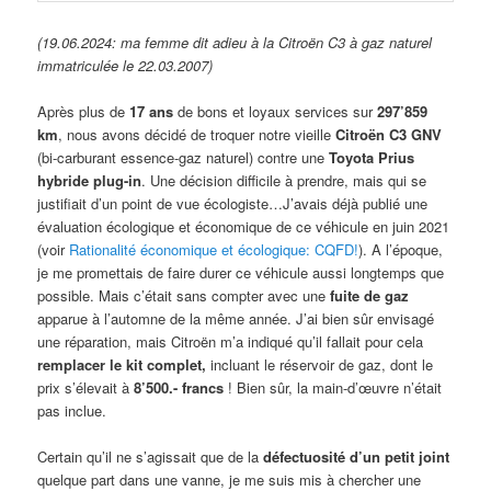
(19.06.2024: ma femme dit adieu à la Citroën C3 à gaz naturel
immatriculée le 22.03.2007)
Après plus de
17 ans
de bons et loyaux services sur
297’859
km
, nous avons décidé de troquer notre vieille
Citroën C3 GNV
(bi-carburant essence-gaz naturel) contre une
Toyota Prius
hybride plug-in
. Une décision difficile à prendre, mais qui se
justifiait d’un point de vue écologiste…
J’avais déjà publié une
évaluation écologique et économique de ce véhicule en juin 2021
(voir
Rationalité économique et écologique: CQFD!
). A l’époque,
je me promettais de faire durer ce véhicule aussi longtemps que
possible. Mais c’était sans compter avec une
fuite de gaz
apparue à l’automne de la même année. J’ai bien sûr envisagé
une réparation, mais Citroën m’a indiqué qu’il fallait pour cela
remplacer le kit complet,
incluant le réservoir de gaz, dont le
prix s’élevait à
8’500.- francs
! Bien sûr, la main-d’œuvre n’était
pas inclue.
Certain qu’il ne s’agissait que de la
défectuosité d’un petit joint
quelque part dans une vanne, je me suis mis à chercher une