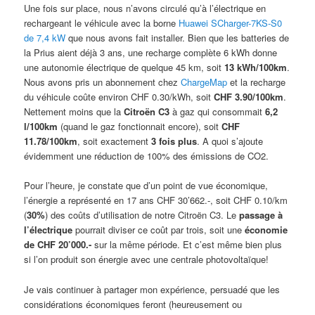
Une fois sur place, nous n’avons circulé qu’à l’électrique en
rechargeant le véhicule avec la borne
Huawei SCharger-7KS-S0
de 7,4 kW
que nous avons fait installer. Bien que les batteries de
la Prius aient déjà 3 ans, une recharge complète 6 kWh donne
une autonomie électrique de quelque 45 km, soit
13 kWh/100km
.
Nous avons pris un abonnement chez
ChargeMap
et la recharge
du véhicule coûte environ CHF 0.30/kWh, soit
CHF 3.90/100km
.
Nettement moins que la
Citroën C3
à gaz qui consommait
6,2
l/100km
(quand le gaz fonctionnait encore), soit
CHF
11.78/100km
, soit exactement
3 fois plus
. A quoi s’ajoute
évidemment une réduction de 100% des émissions de CO2.
Pour l’heure, je constate que d’un point de vue économique,
l’énergie a représenté en 17 ans CHF 30’662.-, soit CHF 0.10/km
(
30%
) des coûts d’utilisation de notre Citroën C3. Le
passage à
l’électrique
pourrait diviser ce coût par trois, soit une
économie
de CHF 20’000.-
sur la même période. Et c’est même bien plus
si l’on produit son énergie avec une centrale photovoltaïque!
Je vais continuer à partager mon expérience, persuadé que les
considérations économiques feront (heureusement ou