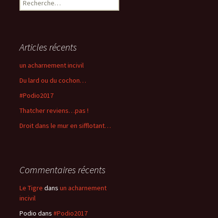
R
e
c
h
e
Articles récents
r
c
un acharnement incivil
h
Du lard ou du cochon…
e
r
#Podio2017
Thatcher reviens…pas !
:
Droit dans le mur en sifflotant…
Commentaires récents
Le Tigre
dans
un acharnement
incivil
Podio
dans
#Podio2017