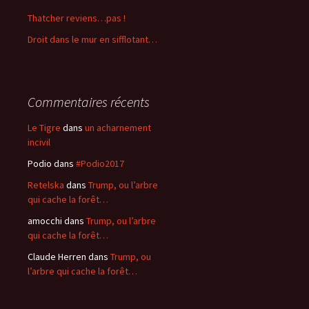
Thatcher reviens…pas !
:
Droit dans le mur en sifflotant…
Commentaires récents
Le Tigre
dans
un acharnement
incivil
Podio
dans
#Podio2017
Retelska
dans
Trump, ou l’arbre
qui cache la forêt…
amocchi
dans
Trump, ou l’arbre
qui cache la forêt…
Claude Herren
dans
Trump, ou
l’arbre qui cache la forêt…