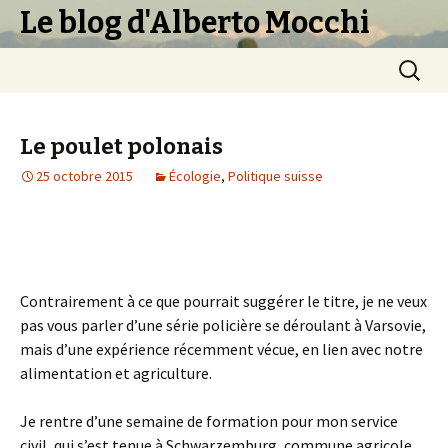
Le blog d'Alberto Mocchi
Aller
Recherc
au
contenu
principal
Le poulet polonais
25 octobre 2015
Écologie
,
Politique suisse
Contrairement à ce que pourrait suggérer le titre, je ne veux
pas vous parler d’une série policière se déroulant à Varsovie,
mais d’une expérience récemment vécue, en lien avec notre
alimentation et agriculture.
Je rentre d’une semaine de formation pour mon service
civil, qui s’est tenue à Schwarzemburg, commune agricole