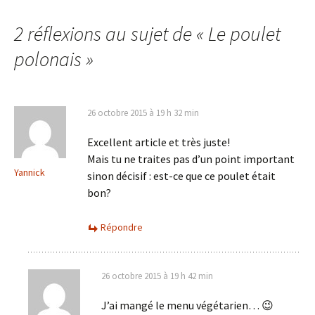
des
2 réflexions au sujet de «
Le poulet
polonais
»
articles
26 octobre 2015 à 19 h 32 min
Excellent article et très juste!
Mais tu ne traites pas d’un point important
Yannick
sinon décisif : est-ce que ce poulet était
bon?
Répondre
26 octobre 2015 à 19 h 42 min
J’ai mangé le menu végétarien… 😉